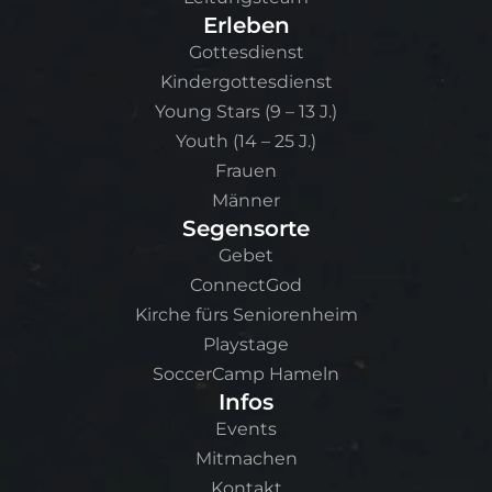
Erleben
Gottesdienst
Kindergottesdienst
Young Stars (9 – 13 J.)
Youth (14 – 25 J.)
Frauen
Männer
Segensorte
Gebet
ConnectGod
Kirche fürs Seniorenheim
Playstage
SoccerCamp Hameln
Infos
Events
Mitmachen
Kontakt